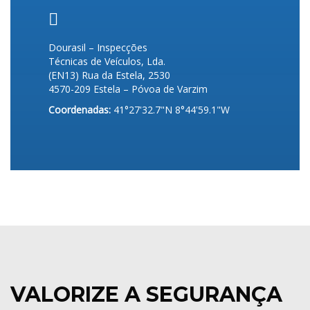
Coordenadas:
41°27'32.7"N 8°44'59.1"W
41.459094, -8.749748
Dourasil – Inspecções
Técnicas de Veículos, Lda.
(EN13) Rua da Estela, 2530
4570-209 Estela – Póvoa de Varzim
Coordenadas:
41°27'32.7"N 8°44'59.1"W
VALORIZE A SEGURANÇA