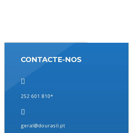
CONTACTE-NOS
252 601 810*
DOURASIL
(EN13) Rua da Estela, 2530
4570-209 Estela – Póvoa de
Varzim
geral@dourasil.pt